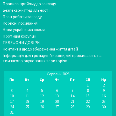
Правила прийому до закладу
Безпека життєдіяльності
План роботи закладу
Корисні посилання
Нова українська школа
Протидія корупції
ТЕЛЕФОНИ ДОВІРИ
Контакти щодо збереження життя дітей
Інформація для громадян України, які проживають на
тимчасово окупованих територіях
Серпень 2026
Пн
Вт
Ср
Чт
Пт
Сб
Нд
1
2
3
4
5
6
7
8
9
10
11
12
13
14
15
16
17
18
19
20
21
22
23
24
25
26
27
28
29
30
31