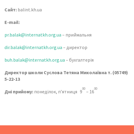
Сайт:
balint.kh.ua
E-mail:
pr.balak@internatkh.org.ua
– приймальня
dir.balak@internatkh.org.ua
– директор
buh.balak@internatkh.org.ua
– бухгалтерія
Директор школи Суслова Тетяна Миколаївна т. (05749)
5-22-13
00
00
Дні прийому:
понеділок, п’ятниця 9
– 16