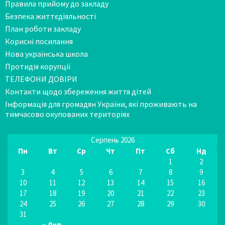
Правила прийому до закладу
Безпека життєдіяльності
План роботи закладу
Корисні посилання
Нова українська школа
Протидія корупції
ТЕЛЕФОНИ ДОВІРИ
Контакти щодо збереження життя дітей
Інформація для громадян України, які проживають на
тимчасово окупованих територіях
Серпень 2026
Пн
Вт
Ср
Чт
Пт
Сб
Нд
1
2
3
4
5
6
7
8
9
10
11
12
13
14
15
16
17
18
19
20
21
22
23
24
25
26
27
28
29
30
31
« Лип