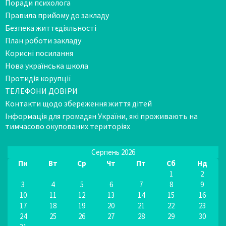
Поради психолога
Правила прийому до закладу
Безпека життєдіяльності
План роботи закладу
Корисні посилання
Нова українська школа
Протидія корупції
ТЕЛЕФОНИ ДОВІРИ
Контакти щодо збереження життя дітей
Інформація для громадян України, які проживають на
тимчасово окупованих територіях
Серпень 2026
Пн
Вт
Ср
Чт
Пт
Сб
Нд
1
2
3
4
5
6
7
8
9
10
11
12
13
14
15
16
17
18
19
20
21
22
23
24
25
26
27
28
29
30