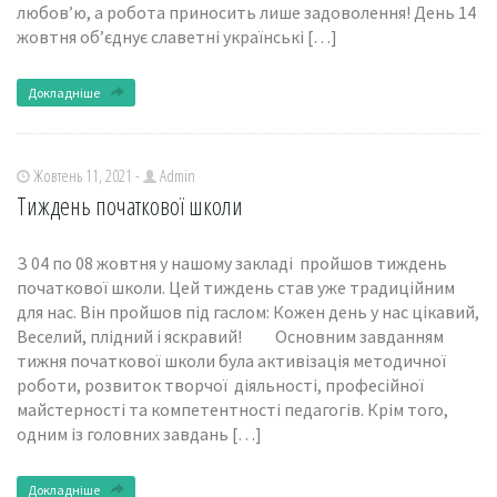
любов’ю, а робота приносить лише задоволення! День 14
жовтня об’єднує славетні українські […]
Докладніше
Жовтень 11, 2021 -
Admin
Тиждень початкової школи
З 04 по 08 жовтня у нашому закладі пройшов тиждень
початкової школи. Цей тиждень став уже традиційним
для нас. Він пройшов під гаслом: Кожен день у нас цікавий,
Веселий, плідний і яскравий! Основним завданням
тижня початкової школи була активізація методичної
роботи, розвиток творчої діяльності, професійної
майстерності та компетентності педагогів. Крім того,
одним із головних завдань […]
Докладніше