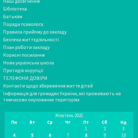
Наші досягнення
Бібліотека
Батькам
Поради психолога
Правила прийому до закладу
Безпека життєдіяльності
План роботи закладу
Корисні посилання
Нова українська школа
Протидія корупції
ТЕЛЕФОНИ ДОВІРИ
Контакти щодо збереження життя дітей
Інформація для громадян України, які проживають на
тимчасово окупованих територіях
Жовтень 2021
Пн
Вт
Ср
Чт
Пт
Сб
Нд
1
2
3
4
5
6
7
8
9
10