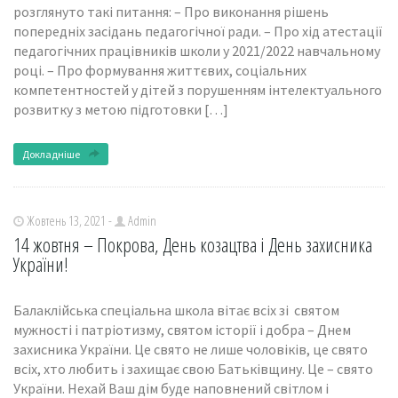
розглянуто такі питання: – Про виконання рішень
попередніх засідань педагогічної ради. – Про хід атестації
педагогічних працівників школи у 2021/2022 навчальному
році. – Про формування життєвих, соціальних
компетентностей у дітей з порушенням інтелектуального
розвитку з метою підготовки […]
Докладніше
Жовтень 13, 2021 -
Admin
14 жовтня – Покрова, День козацтва і День захисника
України!
Балаклійська спеціальна школа вітає всіх зі святом
мужності і патріотизму, святом історії і добра – Днем
захисника України. Це свято не лише чоловіків, це свято
всіх, хто любить і захищає свою Батьківщину. Це – свято
України. Нехай Ваш дім буде наповнений світлом і