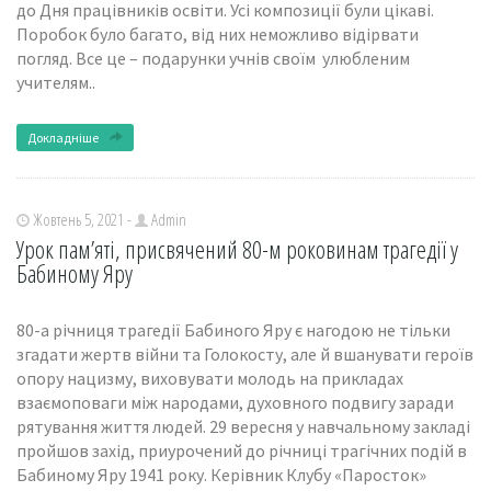
до Дня працівників освіти. Усі композиції були цікаві.
Поробок було багато, від них неможливо відірвати
погляд. Все це – подарунки учнів своїм улюбленим
учителям..
Докладніше
Жовтень 5, 2021 -
Admin
Урок пам’яті, присвячений 80-м роковинам трагедії у
Бабиному Яру
80-а річниця трагедії Бабиного Яру є нагодою не тільки
згадати жертв війни та Голокосту, але й вшанувати героїв
опору нацизму, виховувати молодь на прикладах
взаємоповаги між народами, духовного подвигу заради
рятування життя людей. 29 вересня у навчальному закладі
пройшов захід, приурочений до річниці трагічних подій в
Бабиному Яру 1941 року. Керівник Клубу «Паросток»