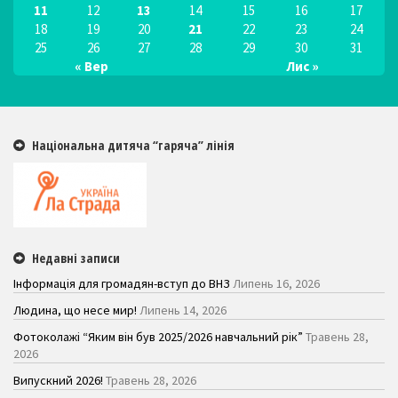
11
12
13
14
15
16
17
18
19
20
21
22
23
24
25
26
27
28
29
30
31
« Вер
Лис »
Національна дитяча “гаряча” лінія
Недавні записи
Інформація для громадян-вступ до ВНЗ
Липень 16, 2026
Людина, що несе мир!
Липень 14, 2026
Фотоколажі “Яким він був 2025/2026 навчальний рік”
Травень 28,
2026
Випускний 2026!
Травень 28, 2026