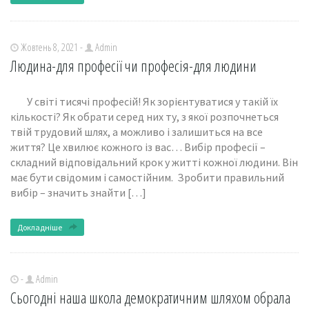
Жовтень 8, 2021 -
Admin
Людина-для професії чи професія-для людини
У світі тисячі професій! Як зорієнтуватися у такій їх
кількості? Як обрати серед них ту, з якої розпочнеться
твій трудовий шлях, а можливо і залишиться на все
життя? Це хвилює кожного із вас… Вибір професії –
складний відповідальний крок у житті кожної людини. Він
має бути свідомим і самостійним. Зробити правильний
вибір – значить знайти […]
Докладніше
-
Admin
Сьогодні наша школа демократичним шляхом обрала