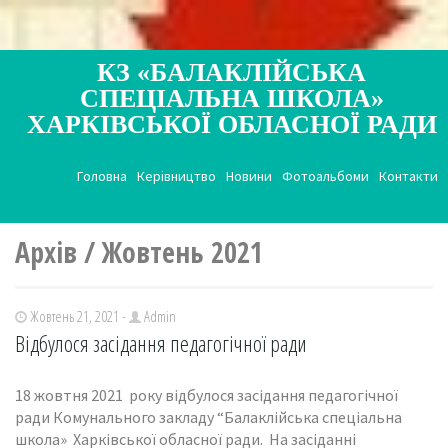
КЗ «БАЛАКЛІЙСЬКА
СПЕЦІАЛЬНА ШКОЛА»
ХАРКІВСЬКОЇ ОБЛАСНОЇ РАДИ
Головна
Керівництво
Новини
Фотоальбоми
Контакти
Архів / Жовтень 2021
Жовтень 21, 2021 -
Admin
Відбулося засідання педагогічної ради
18 жовтня 2021 року відбулося засідання педагогічної
ради Комунального закладу “Балаклійська спеціальна
школа» Харківської обласної ради. На засіданні