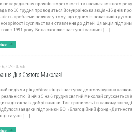
 попередження проявів жорстокості та насилля кожного року в
да по 10 грудня проводиться Всеукраїнська акція «16 днів пр
ність проблеми полягає у тому, що одним із показників духов
ної зрілості суспільства є ставлення до дітей. Ця акція підтр
тою з 1991 року. Вона охоплює наступні важливі […]
ніше
 6, 2023 -
Admin
вання Дня Святого Миколая!
ий подіями рік добігає кінця і наступає довгоочікувана казков
реальністю. В ніч з 5 на 6 грудня святий Миколай спускається і
ити діток за їх добрі вчинки. Так трапилось і в нашому закладі
відбулося завдяки підтримки БО «Благодійний фонд «Дитинст
ці та учні […]
ніше