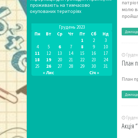
патріо
проживають на тимчасово
молю ва
окупованих територіях
пройшл
Грудень 2023
Доклад
Пн
Вт
Ср
Чт
Пт
Сб
Нд
1
2
3
4
5
6
7
8
9
10
11
12
13
14
15
16
17
Грудень
18
19
20
21
22
23
24
План п
25
26
27
28
29
30
31
« Лис
Січ »
План п
Доклад
Грудень
Акція 