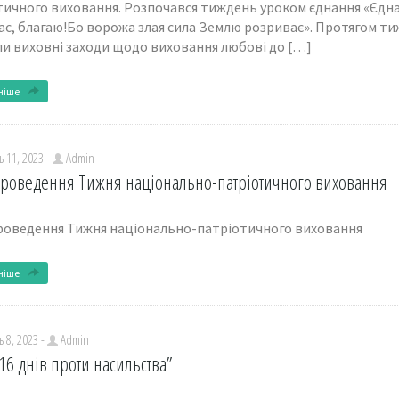
тичного виховання. Розпочався тиждень уроком єднання «Єдна
с, благаю!Бо ворожа злая сила Землю розриває». Протягом ти
и виховні заходи щодо виховання любові до […]
ніше
 11, 2023 -
Admin
роведення Тижня національно-патріотичного виховання
роведення Тижня національно-патріотичного виховання
ніше
 8, 2023 -
Admin
“16 днів проти насильства”