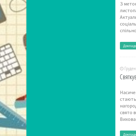
З метою
листопа
Актуаль
соціаль
спільно
Доклад
Грудень
Святку
Насичен
стають 
нагород
свято 
Вихован
Доклад