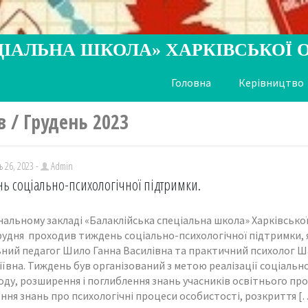
ЦІАЛЬНА ШКОЛА» ХАРКІВСЬКОЇ 
Головна
Керівництво
в / Грудень 2023
 26, 2023 -
Admin
ь соціально-психологічної підтримки.
альному закладі «Балаклійська спеціальна школа» Харківської 
грудня проходив тиждень соціально-психологічної підтримки, 
ьний педагог Шило Ганна Василівна та практичний психолог 
ївна. Тиждень був організований з метою реалізації соціальн
ду, розширення і поглиблення знань учасників освітнього проц
ння знань про психологічні процеси особистості, розкриття [