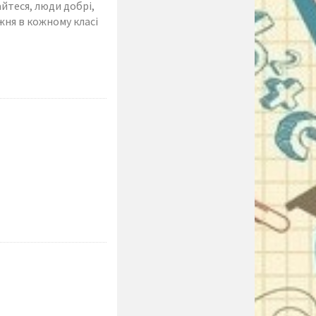
йтеся, люди добрі,
жня в кожному класі