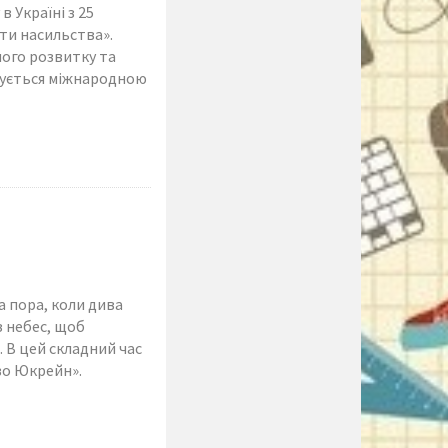
 Україні з 25
оти насильства».
ного розвитку та
имується міжнародною
а пора, коли дива
з небес, щоб
. В цей складний час
во Юкрейн».