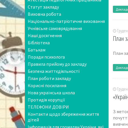
Статут закладу
Доклад
Виховна робота
Національно-патріотичне виховання
Учнівське самоврядування
Грудень
Наші досягнення
План з
Бібліотека
Батькам
План з
Поради психолога
Правила прийому до закладу
Доклад
Безпека життєдіяльності
План роботи закладу
Корисні посилання
Грудень
Нова українська школа
«Украї
Протидія корупції
ТЕЛЕФОНИ ДОВІРИ
З мето
Контакти щодо збереження життя
почутт
дітей
вивчен
Інформація для громадян України, які