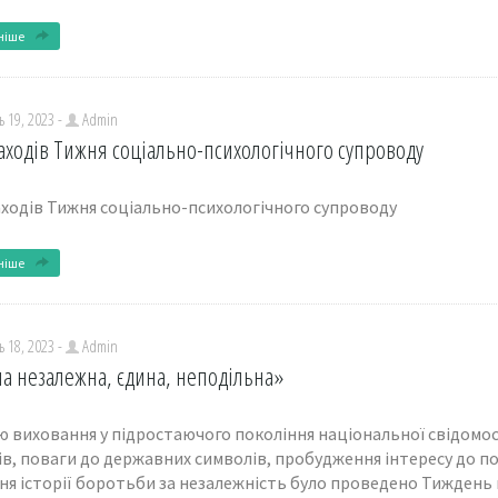
ніше
 19, 2023 -
Admin
аходів Тижня соціально-психологічного супроводу
аходів Тижня соціально-психологічного супроводу
ніше
 18, 2023 -
Admin
на незалежна, єдина, неподільна»
ю виховання у підростаючого покоління національної свідомос
ів, поваги до державних символів, пробудження інтересу до п
ня історії боротьби за незалежність було проведено Тиждень