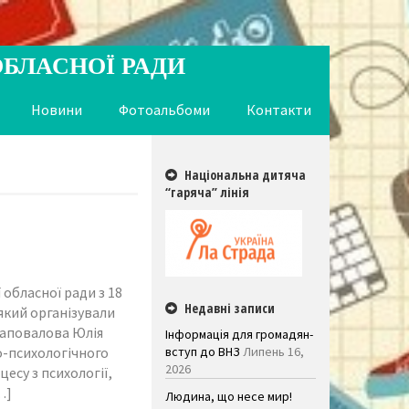
ОБЛАСНОЇ РАДИ
Новини
Фотоальбоми
Контакти
Національна дитяча
“гаряча” лінія
обласної ради з 18
Недавні записи
який організували
Шаповалова Юлія
Інформація для громадян-
о-психологічного
вступ до ВНЗ
Липень 16,
2026
есу з психології,
…]
Людина, що несе мир!