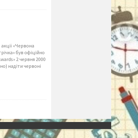
 акції «Червона
трічка» був офіційно
wards» 2 червня 2000
но) надіти червоні