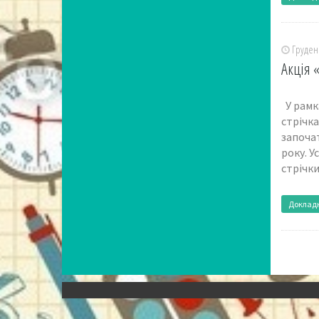
Грудень
Акція 
У рамка
стрічка
започат
року. У
стрічки
Доклад