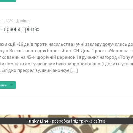
 1, 2023 -
Admin
«Червона стрічка»
х акції «16 днів проти насильства» учні закладу долучились до
» до Всесвітнього дня боротьби зі СНІДом. Проєкт «Червона с
кований на 45-й щорічній церемонії вручення нагород «Tony A
сім номінантам і учасникам було запропоновано (і досить успіш
. Згідно пресрелізу, який анонсує […]
ніше
Funky Line
- розробка і підтримка сайтів.