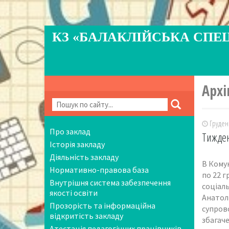
КЗ «БАЛАКЛІЙСЬКА СПЕ
Архі
Грудень
Про заклад
Тижден
Історія закладу
Діяльність закладу
В Комун
Нормативно-правова база
по 22 
Внутрішня система забезпечення
соціал
якості освіти
Анатолі
Прозорість та інформаційна
супрово
відкритість закладу
збагаче
Атестація педагогічних працівників