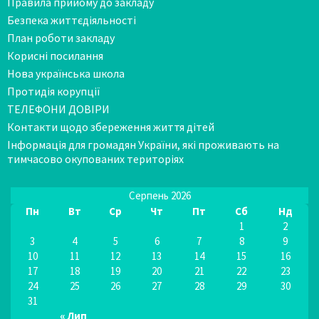
Правила прийому до закладу
Безпека життєдіяльності
План роботи закладу
Корисні посилання
Нова українська школа
Протидія корупції
ТЕЛЕФОНИ ДОВІРИ
Контакти щодо збереження життя дітей
Інформація для громадян України, які проживають на
тимчасово окупованих територіях
Серпень 2026
Пн
Вт
Ср
Чт
Пт
Сб
Нд
1
2
3
4
5
6
7
8
9
10
11
12
13
14
15
16
17
18
19
20
21
22
23
24
25
26
27
28
29
30
31
« Лип