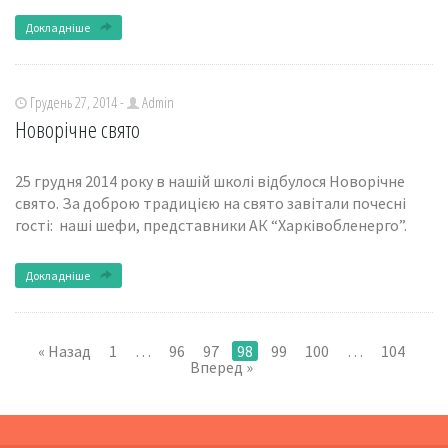
Докладніше
Грудень 27, 2014 -
Admin
Новорічне свято
25 грудня 2014 року в нашій школі відбулося Новорічне
свято. За доброю традицією на свято завітали почесні
гості: наші шефи, представники АК “Харківобленерго”.
Докладніше
« Назад
1
…
96
97
98
99
100
…
104
Вперед »