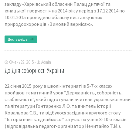
закладу «Харківський обласний Палац дитячої та
юнацької творчості» на 2014 рік у період з 17.12.2014 по
10.01.2015 проведено обласну виставку юних
природоохоронців «Зимовий вернісаж».
Докладніше
Січень 22, 2015 -
Admin
До Дня соборності України
22 січня 2015 року в школі-інтернаті в 5-7-х класах
пройшов тематичний урок “Державність, соборність,
стабільність”, який підготували вчитель української мови
та літератури Гонтаренко Л.О. та вчитель історії
Ковальова С.В., та відбулося засідання круглого столу
“Історія вчить: єднаймось!” за участю учнів 8-10-х класів
(відповідальна педагог-організатор Нечитайло Т.М.).