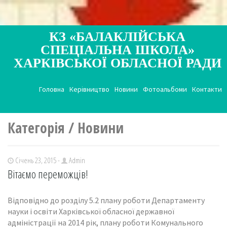
КЗ «БАЛАКЛІЙСЬКА
СПЕЦІАЛЬНА ШКОЛА»
ХАРКІВСЬКОЇ ОБЛАСНОЇ РАДИ
Головна
Керівництво
Новини
Фотоальбоми
Контакти
Категорія / Новини
Січень 23, 2015 -
Admin
Вітаємо переможців!
Відповідно до розділу 5.2 плану роботи Департаменту
науки і освіти Харківської обласної державної
адміністрації на 2014 рік, плану роботи Комунального