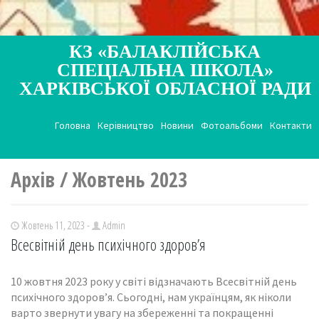
КЗ «БАЛАКЛІЙСЬКА
СПЕЦІАЛЬНА ШКОЛА»
ХАРКІВСЬКОЇ ОБЛАСНОЇ РАДИ
Головна
Керівництво
Новини
Фотоальбоми
Контакти
Архів / Жовтень 2023
Жовтень 11, 2023 -
Admin
Всесвітній день психічного здоров’я
10 жовтня 2023 року у світі відзначають Всесвітній день
психічного здоров’я. Сьогодні, нам українцям, як ніколи
варто звернути увагу на збереженні та покращенні