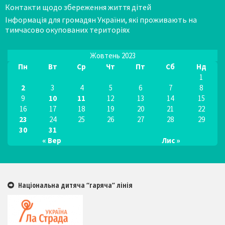
Контакти щодо збереження життя дітей
Інформація для громадян України, які проживають на
тимчасово окупованих територіях
Жовтень 2023
Пн
Вт
Ср
Чт
Пт
Сб
Нд
1
2
3
4
5
6
7
8
9
10
11
12
13
14
15
16
17
18
19
20
21
22
23
24
25
26
27
28
29
30
31
« Вер
Лис »
Національна дитяча “гаряча” лінія