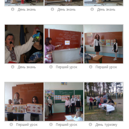
День знань
День знань
День знань
День знань
Перший урок
Перший урок
Перший урок
Перший урок
День туризму