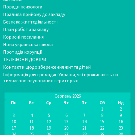
Поради психолога
Правила прийому до закладу
Безпека життєдіяльності
План роботи закладу
Корисні посилання
Нова українська школа
Протидія корупції
ТЕЛЕФОНИ ДОВІРИ
Контакти щодо збереження життя дітей
Інформація для громадян України, які проживають на
тимчасово окупованих територіях
Серпень 2026
Пн
Вт
Ср
Чт
Пт
Сб
Нд
1
2
3
4
5
6
7
8
9
10
11
12
13
14
15
16
17
18
19
20
21
22
23
24
25
26
27
28
29
30