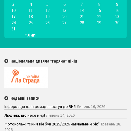
3
4
5
6
7
8
9
10
11
12
13
14
15
16
17
18
19
20
21
22
23
24
25
26
27
28
29
30
31
« Лип
Національна дитяча “гаряча” лінія
Недавні записи
Інформація для громадян-вступ до ВНЗ
Липень 16, 2026
Людина, що несе мир!
Липень 14, 2026
Фотоколажі “Яким він був 2025/2026 навчальний рік”
Травень 28,
2026