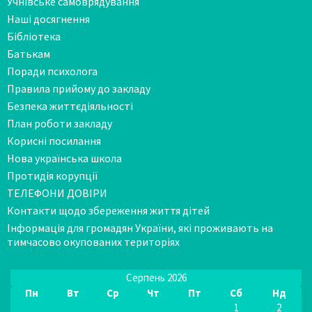
Учнівське самоврядування
Наші досягнення
Бібліотека
Батькам
Поради психолога
Правила прийому до закладу
Безпека життєдіяльності
План роботи закладу
Корисні посилання
Нова українська школа
Протидія корупції
ТЕЛЕФОНИ ДОВІРИ
Контакти щодо збереження життя дітей
Інформація для громадян України, які проживають на
тимчасово окупованих територіях
Серпень 2026
Пн
Вт
Ср
Чт
Пт
Сб
Нд
1
2