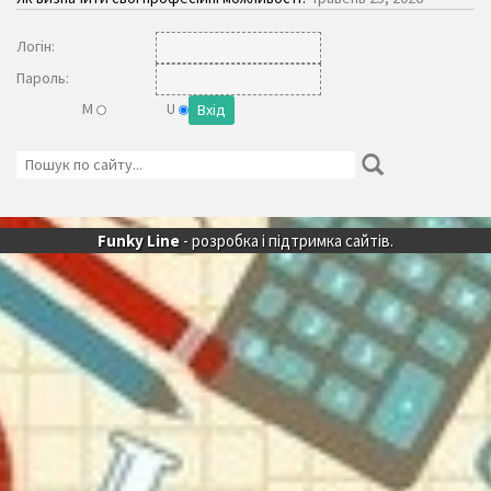
Логiн:
Пароль:
M
U
Funky Line
- розробка і підтримка сайтів.