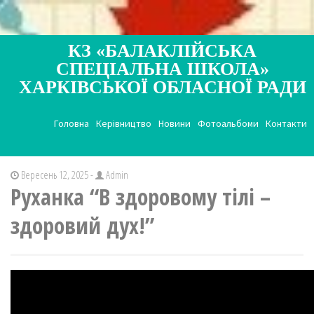
КЗ «БАЛАКЛІЙСЬКА
СПЕЦІАЛЬНА ШКОЛА»
ХАРКІВСЬКОЇ ОБЛАСНОЇ РАДИ
Головна
Керівництво
Новини
Фотоальбоми
Контакти
Вересень 12, 2025 -
Admin
Руханка “В здоровому тілі –
здоровий дух!”