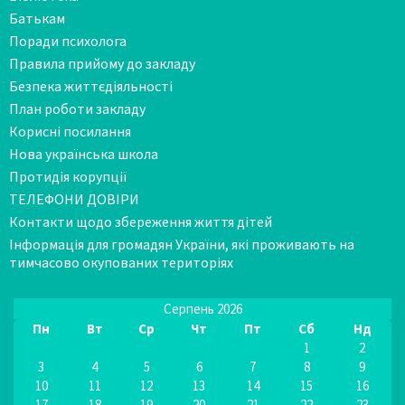
Батькам
Поради психолога
Правила прийому до закладу
Безпека життєдіяльності
План роботи закладу
Корисні посилання
Нова українська школа
Протидія корупції
ТЕЛЕФОНИ ДОВІРИ
Контакти щодо збереження життя дітей
Інформація для громадян України, які проживають на
тимчасово окупованих територіях
Серпень 2026
Пн
Вт
Ср
Чт
Пт
Сб
Нд
1
2
3
4
5
6
7
8
9
10
11
12
13
14
15
16
17
18
19
20
21
22
23