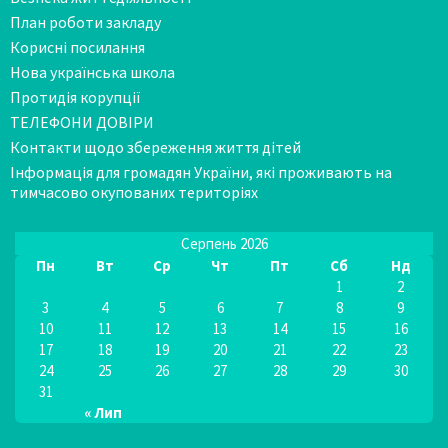
План роботи закладу
Корисні посилання
Нова українська школа
Протидія корупції
ТЕЛЕФОНИ ДОВІРИ
Контакти щодо збереження життя дітей
Інформація для громадян України, які проживають на
тимчасово окупованих територіях
Серпень 2026
Пн
Вт
Ср
Чт
Пт
Сб
Нд
1
2
3
4
5
6
7
8
9
10
11
12
13
14
15
16
17
18
19
20
21
22
23
24
25
26
27
28
29
30
31
« Лип