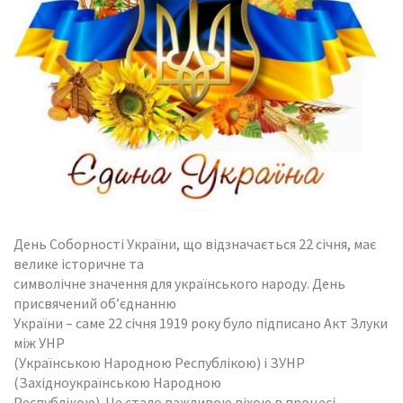
День Соборності України, що відзначається 22 січня, має
велике історичне та
символічне значення для українського народу. День
присвячений об’єднанню
України – саме 22 січня 1919 року було підписано Акт Злуки
між УНР
(Українською Народною Республікою) і ЗУНР
(Західноукраїнською Народною
Республікою). Це стало важливою віхою в процесі