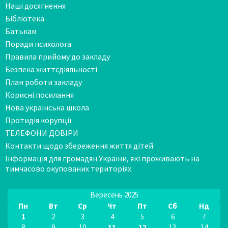
Наші досягнення
Бібліотека
Батькам
Поради психолога
Правила прийому до закладу
Безпека життєдіяльності
План роботи закладу
Корисні посилання
Нова українська школа
Протидія корупції
ТЕЛЕФОНИ ДОВІРИ
Контакти щодо збереження життя дітей
Інформація для громадян України, які проживають на
тимчасово окупованих територіях
Вересень 2025
Пн
Вт
Ср
Чт
Пт
Сб
Нд
1
2
3
4
5
6
7
8
9
10
11
12
13
14