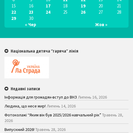
15
16
17
18
19
20
21
22
23
24
25
26
27
28
29
30
« Чер
Жов »
Національна дитяча “гаряча” лінія
Недавні записи
Інформація для громадян-вступ до ВНЗ
Липень 16, 2026
Людина, що несе мир!
Липень 14, 2026
Фотоколажі “Яким він був 2025/2026 навчальний рік”
Травень 28,
2026
Випускний 2026!
Травень 28, 2026